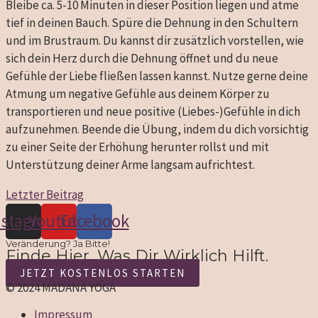
Bleibe ca. 5-10 Minuten in dieser Position liegen und atme
tief in deinen Bauch. Spüre die Dehnung in den Schultern
und im Brustraum. Du kannst dir zusätzlich vorstellen, wie
sich dein Herz durch die Dehnung öffnet und du neue
Gefühle der Liebe fließen lassen kannst. Nutze gerne deine
Atmung um negative Gefühle aus deinem Körper zu
transportieren und neue positive (Liebes-)Gefühle in dich
aufzunehmen. Beende die Übung, indem du dich vorsichtig
zu einer Seite der Erhöhung herunter rollst und mit
Unterstützung deiner Arme langsam aufrichtest.
Letzter Beitrag
nstagram
Youtube
Facebook
Veränderung? Ja Bitte!
Finde Hier, Was Dir Wirklich Hilft.
JETZT KOSTENLOS STARTEN
© 2024 MADANA YOGA
Impressum